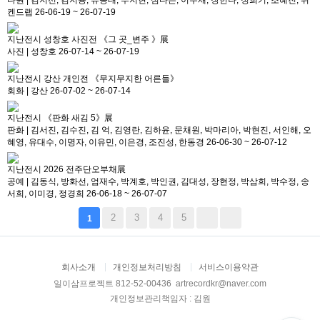
다원
|
김지선, 김지용, 류종대, 부지현, 심다은, 이우재, 장한나, 정희기, 조혜진, 위
켄드랩
26-06-19 ~ 26-07-19
지난전시
성창호 사진전 《그 곳_변주 》展
사진
|
성창호
26-07-14 ~ 26-07-19
지난전시
강산 개인전 《무지무지한 어른들》
회화
|
강산
26-07-02 ~ 26-07-14
지난전시
《판화 새김 5》展
판화
|
김서진, 김수진, 김 억, 김영란, 김하윤, 문채원, 박마리아, 박현진, 서인해, 오
혜영, 유대수, 이명자, 이유민, 이은경, 조진성, 한동경
26-06-30 ~ 26-07-12
지난전시
2026 전주단오부채展
공예
|
김동식, 방화선, 엄재수, 박계호, 박인권, 김대성, 장현정, 박삼희, 박수정, 송
서희, 이미경, 정경희
26-06-18 ~ 26-07-07
2
3
4
5
1
회사소개
개인정보처리방침
서비스이용약관
일이삼프로젝트 812-52-00436 artrecordkr@naver.com
개인정보관리책임자 : 김원