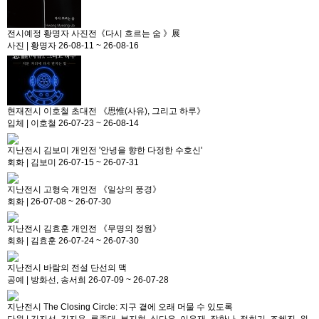
전시예정
황명자 사진전《다시 흐르는 숨 》展
사진
|
황명자
26-08-11 ~ 26-08-16
현재전시
이호철 초대전 《思惟(사유), 그리고 하루》
입체
|
이호철
26-07-23 ~ 26-08-14
지난전시
김보미 개인전 '안녕을 향한 다정한 수호신'
회화
|
김보미
26-07-15 ~ 26-07-31
지난전시
고형숙 개인전 《일상의 풍경》
회화
|
26-07-08 ~ 26-07-30
지난전시
김효훈 개인전 《무명의 정원》
회화
|
김효훈
26-07-24 ~ 26-07-30
지난전시
바람의 전설 단선의 맥
공예
|
방화선, 송서희
26-07-09 ~ 26-07-28
지난전시
The Closing Circle: 지구 곁에 오래 머물 수 있도록