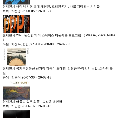
현재전시
해랑 박선영 초대 개인전: 오래된온기 : 나를 지탱하는 기억들
회화
|
박선영
26-08-05 ~ 26-09-27
현재전시
2026 완산벙커 더 스페이스 다원예술 프로그램 《 Please, Place, Pulse
》
다원
|
차창욱, 한강, YISAN
26-08-08 ~ 26-09-03
현재전시
국가무형유산 선자장 김동식 초대전 ‘선면풍류-장인의 손길, 화가의 붓
질’
공예
|
김동식
26-07-30 ~ 26-08-18
현재전시
머물고 싶은 화폭 · 그리운 박민평 ·
회화
|
박민평
26-06-16 ~ 26-08-16