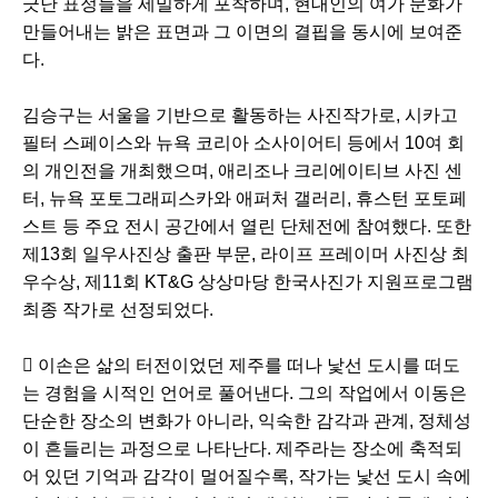
긋난 표정들을 세밀하게 포착하며, 현대인의 여가 문화가
만들어내는 밝은 표면과 그 이면의 결핍을 동시에 보여준
다.
김승구는 서울을 기반으로 활동하는 사진작가로, 시카고
필터 스페이스와 뉴욕 코리아 소사이어티 등에서 10여 회
의 개인전을 개최했으며, 애리조나 크리에이티브 사진 센
터, 뉴욕 포토그래피스카와 애퍼처 갤러리, 휴스턴 포토페
스트 등 주요 전시 공간에서 열린 단체전에 참여했다. 또한
제13회 일우사진상 출판 부문, 라이프 프레이머 사진상 최
우수상, 제11회 KT&G 상상마당 한국사진가 지원프로그램
최종 작가로 선정되었다.
 이손은 삶의 터전이었던 제주를 떠나 낯선 도시를 떠도
는 경험을 시적인 언어로 풀어낸다. 그의 작업에서 이동은
단순한 장소의 변화가 아니라, 익숙한 감각과 관계, 정체성
이 흔들리는 과정으로 나타난다. 제주라는 장소에 축적되
어 있던 기억과 감각이 멀어질수록, 작가는 낯선 도시 속에