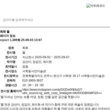
회화
뜰
페이지 정보
egoart
1,389회
25-09-03 13:07
장르
회화
전시명
뜰
전시기간
지난전시
2025-09-02 ~ 2025-09-07
작가명
강선미, 양갑인, 최미현
초대일시
없음
전시장소
서학동사진미술관
전시장주소
전북특별자치도 전주시 완산구 서학로 16-17 서학동사진미술관
연락처
010-3993-3637
관람시간
10 : 30 ~ 18 : 00
https://www.instagram.com/p/DODwfXfk9a5/?
전시장 홈페이지
utm_source=ig_web_copy_link&igsh=MzRlODBiNWFlZA==
‘뜰’이라는 단어는 보통 마당, 정원, 안뜰 같은 공간을 뜻합니다.
‘뜰’전은 강선미, 양갑인, 최미현 세 작가가 함께 꾸린 작은 예술의 정원입니다.
각자의 시선과 감각으로 피워낸 작품들이 한 뜰 안에 모여, 서로의 색과 결이 어우러지